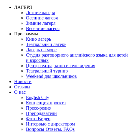
ЛАГЕРЯ
Летние лагеря
Осенние лагеря
Зимние лагеря
Весенние лагеря
Программы
Кино лагерь
Театральный лагерь
Лагерь на море
Студия разговорного английского языка для детей
и взрослых
Центр театра, кино и телевидения
Театральный турнир
Weekend для школьников
Новости
Отзывы
О нас
English City
Концепция проекта
Пресс-релиз
Преподаватели
Фото Видео
Интервью с директором
Вопросы-Ответы. FAQs