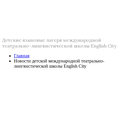
Новости детской международной
театрально-лингвистической
школы English City
Детские языковые лагеря международной
театрально-лингвистической школы English City
Главная
Новости детской международной театрально-
лингвистической школы English City