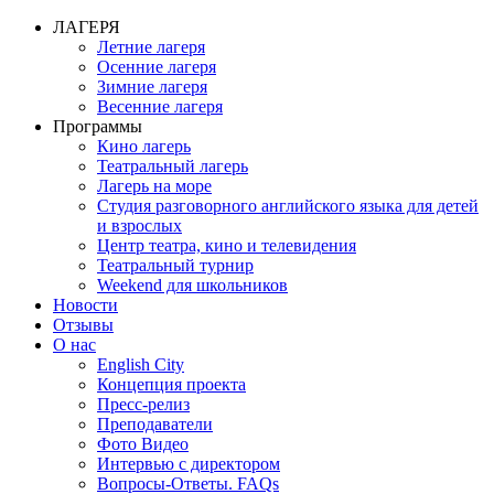
ЛАГЕРЯ
Летние лагеря
Осенние лагеря
Зимние лагеря
Весенние лагеря
Программы
Кино лагерь
Театральный лагерь
Лагерь на море
Студия разговорного английского языка для детей
и взрослых
Центр театра, кино и телевидения
Театральный турнир
Weekend для школьников
Новости
Отзывы
О нас
English City
Концепция проекта
Пресс-релиз
Преподаватели
Фото Видео
Интервью с директором
Вопросы-Ответы. FAQs