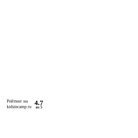
4.7
Рейтинг на
kidsincamp.ru
из 5