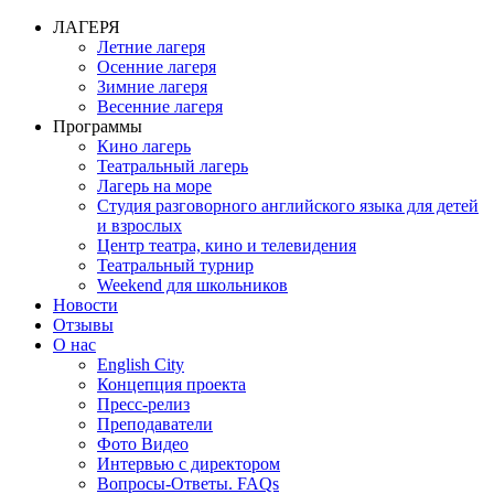
ЛАГЕРЯ
Летние лагеря
Осенние лагеря
Зимние лагеря
Весенние лагеря
Программы
Кино лагерь
Театральный лагерь
Лагерь на море
Студия разговорного английского языка для детей
и взрослых
Центр театра, кино и телевидения
Театральный турнир
Weekend для школьников
Новости
Отзывы
О нас
English City
Концепция проекта
Пресс-релиз
Преподаватели
Фото Видео
Интервью с директором
Вопросы-Ответы. FAQs