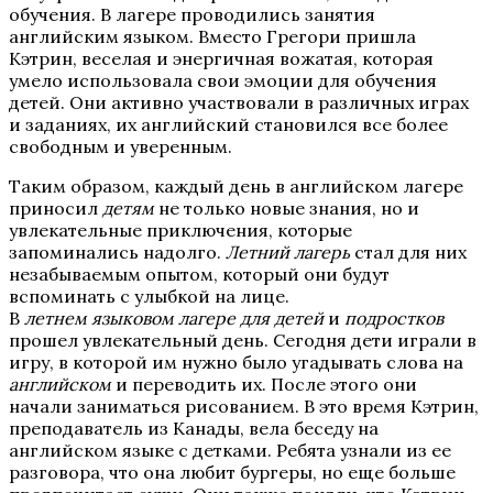
обучения. В лагере проводились занятия
английским языком. Вместо Грегори пришла
Кэтрин, веселая и энергичная вожатая, которая
умело использовала свои эмоции для обучения
детей. Они активно участвовали в различных играх
и заданиях, их английский становился все более
свободным и уверенным.
Таким образом, каждый день в английском лагере
приносил
детям
не только новые знания, но и
увлекательные приключения, которые
запоминались надолго.
Летний
лагерь
стал для них
незабываемым опытом, который они будут
вспоминать с улыбкой на лице.
В
летнем
языковом
лагере
для
детей
и
подростков
прошел увлекательный день. Сегодня дети играли в
игру, в которой им нужно было угадывать слова на
английском
и переводить их. После этого они
начали заниматься рисованием. В это время Кэтрин,
преподаватель из Канады, вела беседу на
английском языке с детками. Ребята узнали из ее
разговора, что она любит бургеры, но еще больше