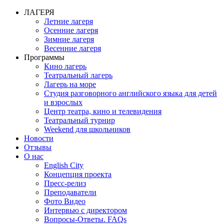
ЛАГЕРЯ
Летние лагеря
Осенние лагеря
Зимние лагеря
Весенние лагеря
Программы
Кино лагерь
Театральный лагерь
Лагерь на море
Студия разговорного английского языка для детей
и взрослых
Центр театра, кино и телевидения
Театральный турнир
Weekend для школьников
Новости
Отзывы
О нас
English City
Концепция проекта
Пресс-релиз
Преподаватели
Фото Видео
Интервью с директором
Вопросы-Ответы. FAQs