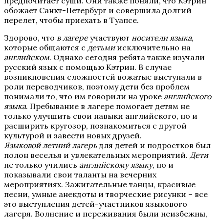
предпочитает суши. Они также поняли, что Кэтрин
обожает Санкт-Петербург и совершила долгий
перелет, чтобы приехать в Туапсе.
Здорово, что
в лагере
участвуют
носители
языка
,
которые общаются с
детьми
исключительно на
английском
. Однако сегодня ребята также изучали
русский язык с помощью Кэтрин. В случае
возникновения сложностей вожатые выступали в
роли переводчиков, поэтому дети без проблем
понимали то, что им говорили на уроке
английского
языка
. Пребывание в лагере помогает детям не
только улучшить свои навыки английского, но и
расширить кругозор, познакомиться с другой
культурой и завести новых друзей.
Языковой летний лагерь
для детей и подростков был
полон веселья и увлекательных мероприятий.
Дети
не только учились
английскому языку
, но и
показывали свои таланты на вечерних
мероприятиях. Зажигательные танцы, красивые
песни, умные анекдоты и творческие рисунки – все
это выступления детей-участников языкового
лагеря. Волнение и переживания были неизбежны,