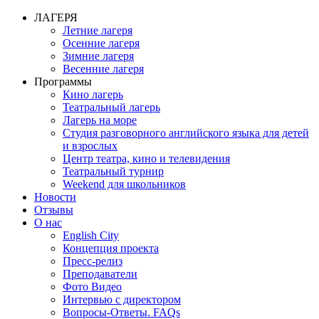
ЛАГЕРЯ
Летние лагеря
Осенние лагеря
Зимние лагеря
Весенние лагеря
Программы
Кино лагерь
Театральный лагерь
Лагерь на море
Студия разговорного английского языка для детей
и взрослых
Центр театра, кино и телевидения
Театральный турнир
Weekend для школьников
Новости
Отзывы
О нас
English City
Концепция проекта
Пресс-релиз
Преподаватели
Фото Видео
Интервью с директором
Вопросы-Ответы. FAQs