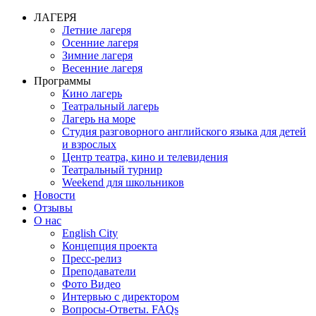
ЛАГЕРЯ
Летние лагеря
Осенние лагеря
Зимние лагеря
Весенние лагеря
Программы
Кино лагерь
Театральный лагерь
Лагерь на море
Студия разговорного английского языка для детей
и взрослых
Центр театра, кино и телевидения
Театральный турнир
Weekend для школьников
Новости
Отзывы
О нас
English City
Концепция проекта
Пресс-релиз
Преподаватели
Фото Видео
Интервью с директором
Вопросы-Ответы. FAQs