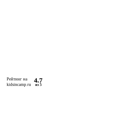
4.7
Рейтинг на
kidsincamp.ru
из 5